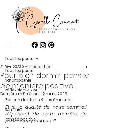
Post
Tous les posts
21 févr. 2023
9 min de lecture
Tous les posts
Pour bien dormir, pensez
Naturopathie
de manière positive !
Réflexologie & MTC
Dernière mise à jour :
2 mars 2023
Gestion du stress & des émotions
Et si la qualité de notre sommeil 
Sommeil
dépendait de notre manière de 
Pensée positive
penser au quotidien ?!