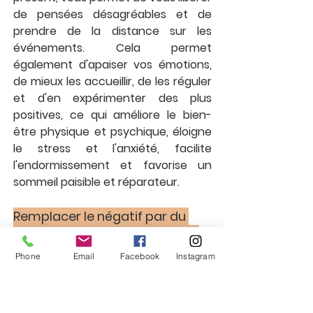
de pensées désagréables et de 
prendre de la distance sur les 
événements. Cela permet 
également d'apaiser vos émotions, 
de mieux les accueillir, de les réguler 
et d'en expérimenter des plus 
positives, ce qui améliore le bien-
être physique et psychique, éloigne 
le stress et l'anxiété, facilite 
l'endormissement et favorise un 
sommeil paisible et réparateur.
Remplacer le négatif par du 
positif grâce à la visualisation
Phone
Email
Facebook
Instagram
La visualisation (ou imagerie 
mentale) est un mécanisme 
antagoniste aux ruminations. Elle 